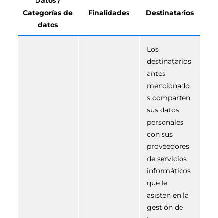
Datos /
Categorías de
Finalidades
Destinatarios
datos
Los
destinatarios
antes
mencionado
s comparten
sus datos
personales
con sus
proveedores
de servicios
informáticos
que le
asisten en la
gestión de