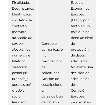
Finalidades
Espacio
Destinatarios
Económico
Identificació
Europeo
n y datos de
(EEE) y por
contacto
tanto en un
(nombre
,
país que no
dirección de
tiene un nivel
correo
Contacto,
de
electrónico
;
comunicació
protección
número de
n y
de datos
teléfono,
tramitación
adecuado.
dirección
de
No existe una
postal (
si
solicitudes
decisión de
procede)),
Gestión de
adecuación
detalles del
suscripcione
de la
modelo
,
s/
Comisión
socio
darse de baja
Europea,
Peugeot
del boletín
pero existen