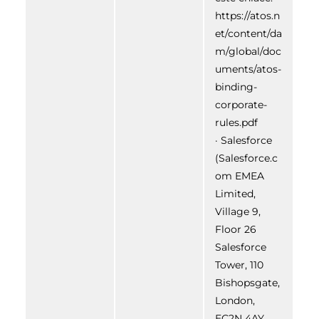
https://atos.n
et/content/da
m/global/doc
uments/atos-
binding-
corporate-
rules.pdf
· Salesforce
(Salesforce.c
om EMEA
Limited,
Village 9,
Floor 26
Salesforce
Tower, 110
Bishopsgate,
London,
EC2N 4AY,