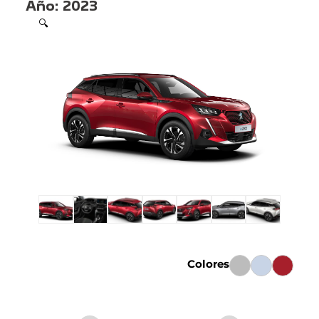
Año:
2023
🔍
Colores