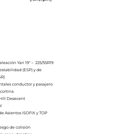
aleación Yari 19″ – 225/55R19
estabilidad (ESP) y de
SR)
ntales conductor y pasajero
cortina
 Hill Desecent
l
de Asientos ISOFIX y TOP
iesgo de colisión