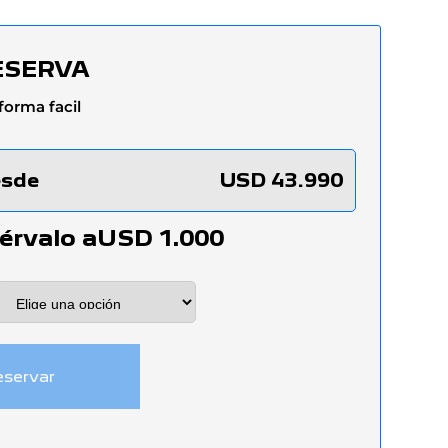
ESERVA
forma facil
esde
USD
43.990
érvalo a
USD
1.000
servar