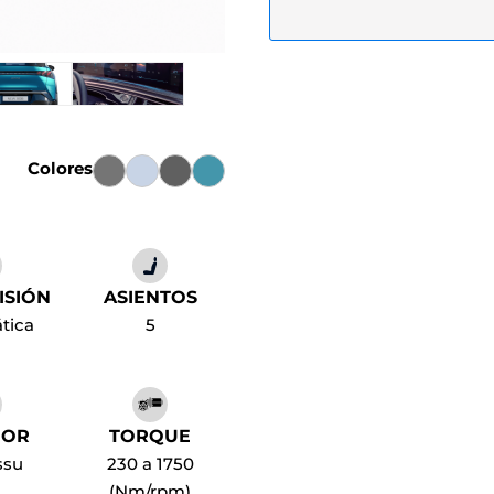
Colores
ISIÓN
ASIENTOS
tica
5
IOR
TORQUE
ssu
230 a 1750
(Nm/rpm)