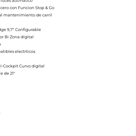
luces autmatico
ucero con Funcion Stop & Go
al mantenimiento de carril
dge 9,7″ Configurable
r Bi Zona digital
o
atibles electrticos
-Cockpit Curvo digital
e de 21″
a