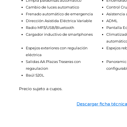
Limpia parabrisas automatico
Encendido 
Cambio de luces automatico
Control Cr
Frenado automático de emergencia
Asistencia 
Dirección Asistida Eléctrica Variable
ADML
Radio MP3/USB/Bluetooth
Pantalla E
Cargador inductivo de smartphones
Climatizado
automátic
Espejos exteriores con regulación
Espejos reb
eléctrica
Salidas AA Plazas Traseras con
Panoramic I
regaulacion
configurabl
Baúl 520L
Precio sujeto a cupos.
Descargar ficha técnic